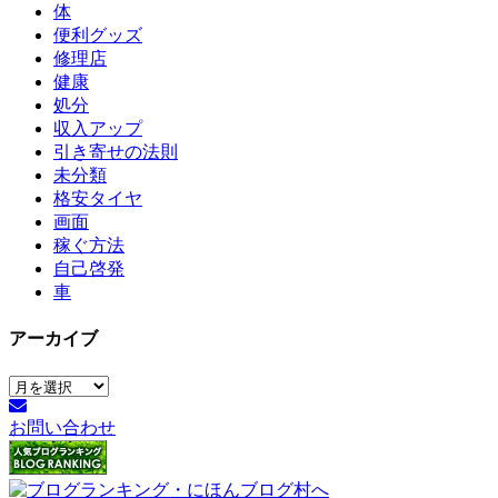
体
便利グッズ
修理店
健康
処分
収入アップ
引き寄せの法則
未分類
格安タイヤ
画面
稼ぐ方法
自己啓発
車
アーカイブ
ア
ー
お問い合わせ
カ
イ
ブ