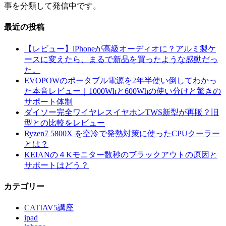
事を分類して発信中です。
最近の投稿
【レビュー】iPhoneが高級オーディオに？アルミ製ケ
ースに変えたら、まるで新品を買ったような感動だっ
た。
EVOPOWのポータブル電源を2年半使い倒してわかっ
た本音レビュー｜1000Whと600Whの使い分けと驚きの
サポート体制
ダイソー完全ワイヤレスイヤホンTWS新型が再販？旧
型との比較をレビュー
Ryzen7 5800X を空冷で発熱対策に使ったCPUクーラー
とは？
KEIANの４Kモニター数秒のブラックアウトの原因と
サポートはどう？
カテゴリー
CATIAV5講座
ipad