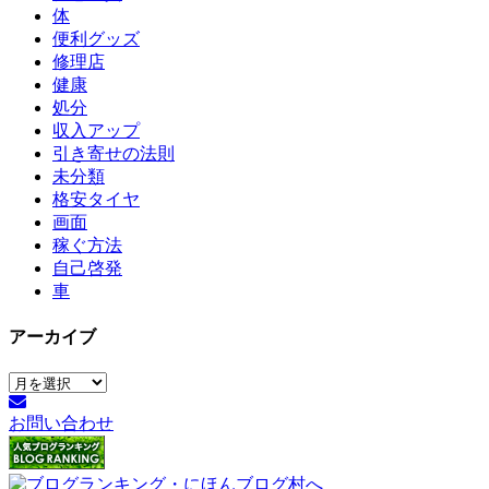
体
便利グッズ
修理店
健康
処分
収入アップ
引き寄せの法則
未分類
格安タイヤ
画面
稼ぐ方法
自己啓発
車
アーカイブ
ア
ー
お問い合わせ
カ
イ
ブ