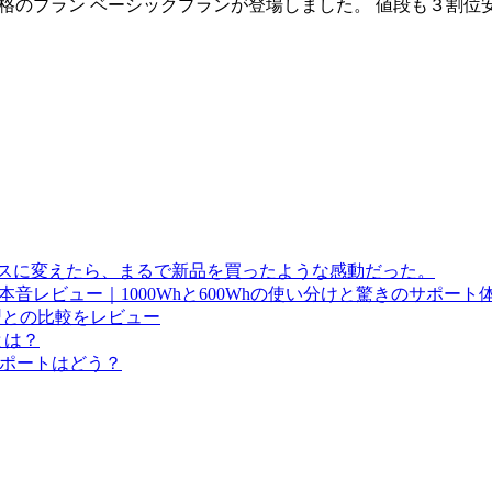
頃価格のプラン ベーシックプランが登場しました。 値段も３割
ケースに変えたら、まるで新品を買ったような感動だった。
音レビュー｜1000Whと600Whの使い分けと驚きのサポート
型との比較をレビュー
とは？
サポートはどう？