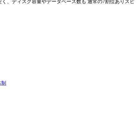
位安く、ディスク容量やデータベース数も 通常の7割位ありスピ
体制