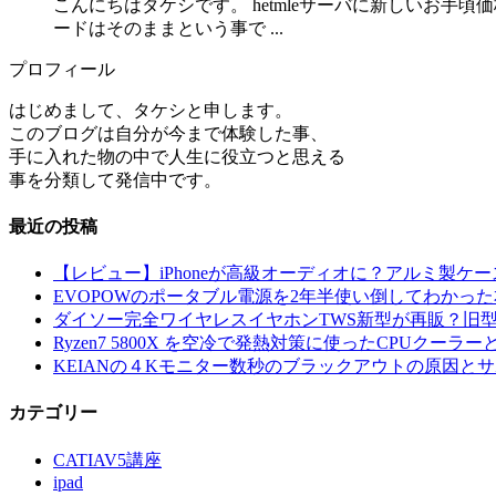
こんにちはタケシです。 hetmleサーバに新しいお手
ードはそのままという事で ...
プロフィール
はじめまして、タケシと申します。
このブログは自分が今まで体験した事、
手に入れた物の中で人生に役立つと思える
事を分類して発信中です。
最近の投稿
【レビュー】iPhoneが高級オーディオに？アルミ製
EVOPOWのポータブル電源を2年半使い倒してわかった本
ダイソー完全ワイヤレスイヤホンTWS新型が再販？旧
Ryzen7 5800X を空冷で発熱対策に使ったCPUクーラー
KEIANの４Kモニター数秒のブラックアウトの原因と
カテゴリー
CATIAV5講座
ipad