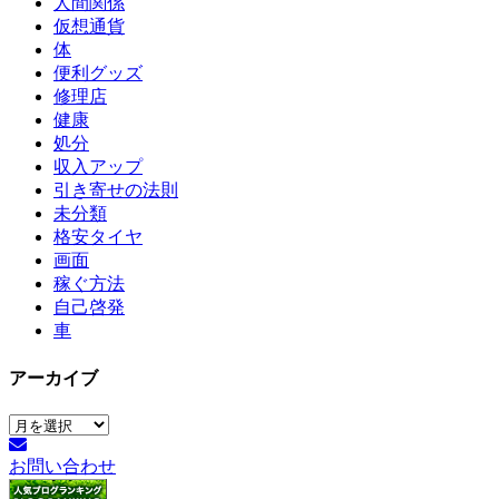
人間関係
仮想通貨
体
便利グッズ
修理店
健康
処分
収入アップ
引き寄せの法則
未分類
格安タイヤ
画面
稼ぐ方法
自己啓発
車
アーカイブ
ア
ー
お問い合わせ
カ
イ