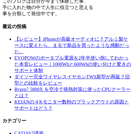
このブログは自分が今まで体験した事、
手に入れた物の中で人生に役立つと思える
事を分類して発信中です。
最近の投稿
【レビュー】iPhoneが高級オーディオに？アルミ製ケ
ースに変えたら、まるで新品を買ったような感動だっ
た。
EVOPOWのポータブル電源を2年半使い倒してわかっ
た本音レビュー｜1000Whと600Whの使い分けと驚きの
サポート体制
ダイソー完全ワイヤレスイヤホンTWS新型が再販？旧
型との比較をレビュー
Ryzen7 5800X を空冷で発熱対策に使ったCPUクーラー
とは？
KEIANの４Kモニター数秒のブラックアウトの原因と
サポートはどう？
カテゴリー
CATIAV5講座