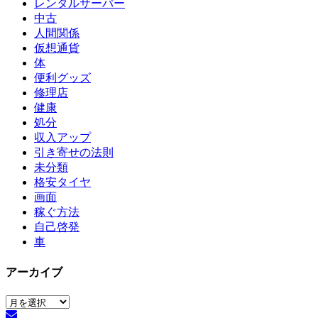
レンタルサーバー
中古
人間関係
仮想通貨
体
便利グッズ
修理店
健康
処分
収入アップ
引き寄せの法則
未分類
格安タイヤ
画面
稼ぐ方法
自己啓発
車
アーカイブ
ア
ー