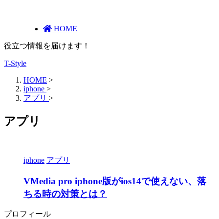
HOME
役立つ情報を届けます！
T-Style
HOME
>
iphone
>
アプリ
>
アプリ
iphone
アプリ
VMedia pro iphone版がios14で使えない、落
ちる時の対策とは？
プロフィール