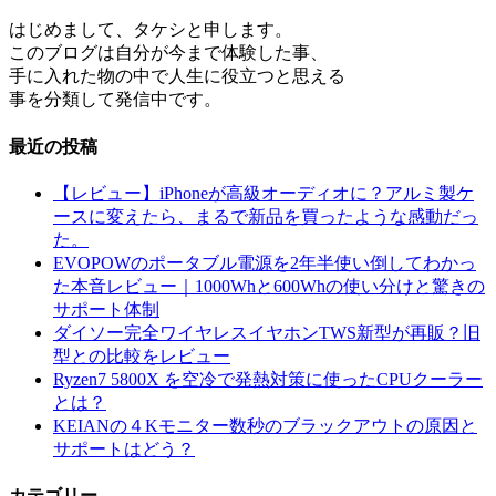
はじめまして、タケシと申します。
このブログは自分が今まで体験した事、
手に入れた物の中で人生に役立つと思える
事を分類して発信中です。
最近の投稿
【レビュー】iPhoneが高級オーディオに？アルミ製ケ
ースに変えたら、まるで新品を買ったような感動だっ
た。
EVOPOWのポータブル電源を2年半使い倒してわかっ
た本音レビュー｜1000Whと600Whの使い分けと驚きの
サポート体制
ダイソー完全ワイヤレスイヤホンTWS新型が再販？旧
型との比較をレビュー
Ryzen7 5800X を空冷で発熱対策に使ったCPUクーラー
とは？
KEIANの４Kモニター数秒のブラックアウトの原因と
サポートはどう？
カテゴリー